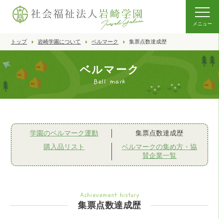
メニュー
トップ
岩崎学園について
ベルマーク
集票点数達成歴
ベルマーク
Bell mark
学園のベルマーク運動
集票点数達成歴
購入品リスト
ベルマークの集め方・協
賛企業一覧
Achievement history
集票点数達成歴