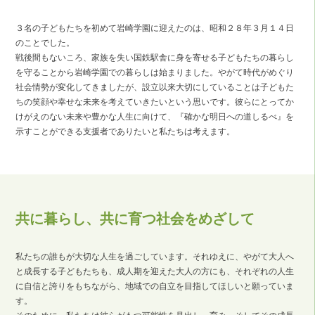
３名の子どもたちを初めて岩崎学園に迎えたのは、昭和２８年３月１４日
のことでした。
戦後間もないころ、家族を失い国鉄駅舎に身を寄せる子どもたちの暮らし
を守ることから岩崎学園での暮らしは始まりました。やがて時代がめぐり
社会情勢が変化してきましたが、設立以来大切にしていることは子どもた
ちの笑顔や幸せな未来を考えていきたいという思いです。彼らにとってか
けがえのない未来や豊かな人生に向けて、『確かな明日への道しるべ』を
示すことができる支援者でありたいと私たちは考えます。
共に暮らし、共に育つ社会をめざして
私たちの誰もが大切な人生を過ごしています。それゆえに、やがて大人へ
と成長する子どもたちも、成人期を迎えた大人の方にも、それぞれの人生
に自信と誇りをもちながら、地域での自立を目指してほしいと願っていま
す。