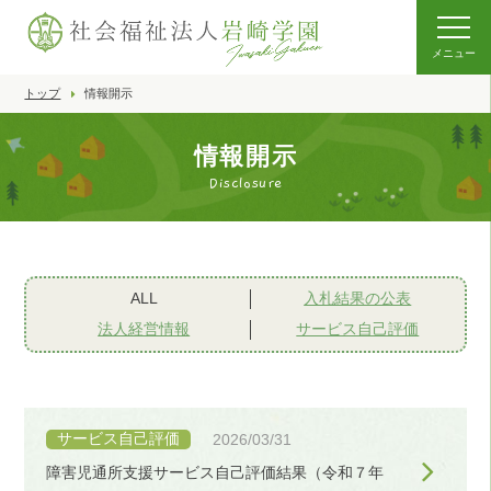
メニュー
トップ
情報開示
情報開示
Disclosure
ALL
入札結果の公表
法人経営情報
サービス自己評価
サービス自己評価
2026/03/31
障害児通所支援サービス自己評価結果（令和７年